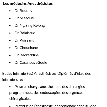
Les médecins Anesthésistes
Dr Boudey
Dr Maaouni
Dr Ng Sing Kwong
Dr Balabaud
Dr Poissant
Dr Chouchane
Dr Badreddine
Dr Casanouve Soule
Et des Infirmier(es) Anesthésistes Diplômés d’Etat, des
infirmiers (es)
Prise en charge anesthésique des chirurgies
programmées, des endoscopies, des urgences
chirurgicales.
Pratique de l’anesthésie locorégionale écho guidée.