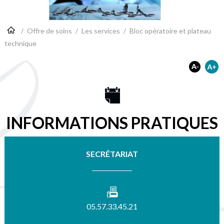
/
Offre de soins
/
Les services
/
Bloc opératoire et plateau
technique
INFORMATIONS PRATIQUES
SECRÉTARIAT
05.57.33.45.21